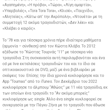
«Αγαπημένη», «Η πρόβα», «Τώρα», «Λίγη αμαρτία»,
«Υπερβολές», «Tora Tora Tora», «Κλισέ», «Παιχνίδι»,
«Αλητείες», «Κάτω απ’ την Ακρόπολη», «Ντουέτα» με τη
συμμετοχή 12 ακόμα τραγουδιστών, «Δεν λέει» και
«Κλέβει ο καιρός».
Το ’78 και για τέσσερα χρόνια πήρε ιδιαίτερα μαθήματα
(αρμονία – σύνθεση) από τον Κώστα Κλάβα. Το 2012
εξέδωσε το “Κώστας Τουρνάς ’11” με τέσσερα νέα
τραγούδια. Στη συσκευασία αυτή περιλαμβανόταν και ένα
cd με live εκτελέσεις τραγουδιών του και το ίδιο σε
οπτικοακουστικό σε DVD, μαζί με ένα βιβλιαράκι με
σκέψεις του. Επίσης την ίδια χρονιά κυκλοφόρησε και το
App “Tournas” από το iTunes. Τον Δεκέμβριο του 2022
κυκλοφόρησε το άλμπουμ “Αθώος” με 11 νέα τραγούδια, εκ
των οποίων ένα τραγούδι το “Αν ακόμα μπορείς”
κυκλοφόρησε ως single. Άλλο ένα single κυκλοφορεί σε
συνεργασία με την Πέγκυ Ζήνα με το τραγούδι που έδωσε