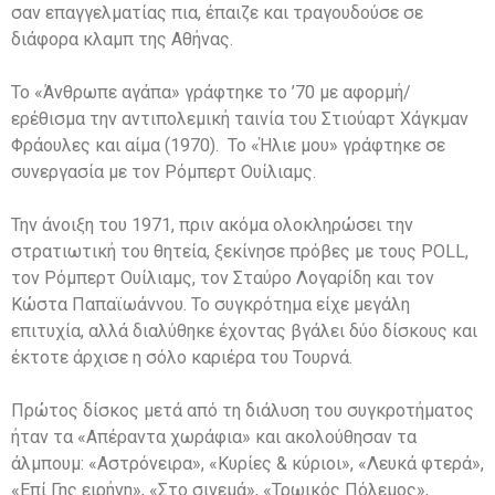
σαν επαγγελματίας πια, έπαιζε και τραγουδούσε σε
διάφορα κλαμπ της Αθήνας.
Το «Άνθρωπε αγάπα» γράφτηκε το ’70 με αφορμή/
ερέθισμα την αντιπολεμική ταινία του Στιούαρτ Χάγκμαν
Φράουλες και αίμα (1970). Το «Ήλιε μου» γράφτηκε σε
συνεργασία με τον Ρόμπερτ Ουίλιαμς.
Την άνοιξη του 1971, πριν ακόμα ολοκληρώσει την
στρατιωτική του θητεία, ξεκίνησε πρόβες με τους POLL,
τον Ρόμπερτ Ουίλιαμς, τον Σταύρο Λογαρίδη και τον
Κώστα Παπαϊωάννου. Το συγκρότημα είχε μεγάλη
επιτυχία, αλλά διαλύθηκε έχοντας βγάλει δύο δίσκους και
έκτοτε άρχισε η σόλο καριέρα του Τουρνά.
Πρώτος δίσκος μετά από τη διάλυση του συγκροτήματος
ήταν τα «Απέραντα χωράφια» και ακολούθησαν τα
άλμπουμ: «Αστρόνειρα», «Κυρίες & κύριοι», «Λευκά φτερά»,
«Επί Γης ειρήνη», «Στο σινεμά», «Τρωικός Πόλεμος»,